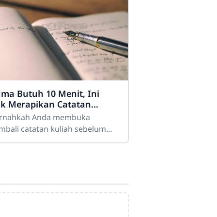
ma Butuh 10 Menit, Ini
ik Merapikan Catatan
liah Agar Mudah Diingat
rnahkah Anda membuka
mbali catatan kuliah sebelum
ian, lalu mendapati tulisan Anda
diri terlihat seperti "sandi
mput" yang