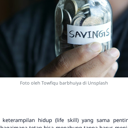
Foto oleh Towfiqu barbhuiya di Unsplash
keterampilan hidup (life skill) yang sama penti
 bagaimana tetap bisa menabung tanpa harus menja