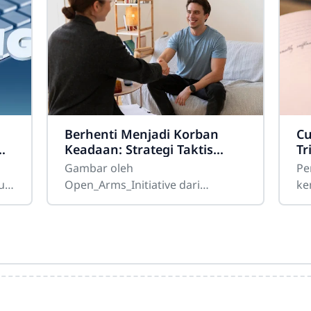
h
Berhenti Menjadi Korban
Cu
Keadaan: Strategi Taktis
Tr
a
Menghapus Sifat Buruk
Ku
Gambar oleh
Pe
untuk Membentuk Karakter
u?
Open_Arms_Initiative dari
ke
Kelas Atas
g,
PixabayBanyak orang menjalani
uj
hidup dengan kepasrahan
sen
kognitif yang menyedihkan,
ru
berlindung di balik kalimat