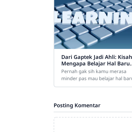
Dari Gaptek Jadi Ahli: Kisa
Mengapa Belajar Hal Baru
Gak Pernah Mengenal Kat
Pernah gak sih kamu merasa
Terlambat
minder pas mau belajar hal bar
Misalnya, pengen belajar codin
desain grafis, atau memahami
teknologi AI yang lagi tren,
Posting Komentar