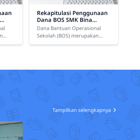
naan
Rekapitulasi Penggunaan
Dana BOS SMK Bina
riode
Nusantara Demak Tahap I
al
Dana Bantuan Operasional
.d 31
Tahun 2025/ 2026
an
Sekolah (BOS) merupakan
 2
egis
salah satu program strategis
alam
pemerintah Indonesia dalam
araan
mendukung penyelenggaraan
pendidikan dasar
Tampilkan selengkapnya