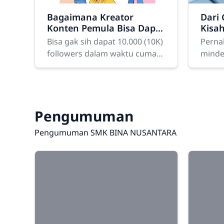
Bagaimana Kreator
Dari 
Konten Pemula Bisa Dapat
Kisa
10K Followers dalam
Hal 
Bisa gak sih dapat 10.000 (10K)
Perna
Sebulan
Meng
followers dalam waktu cuma
minde
30 hari? Bagi seorang pemula
baru? 
yang baru membuat akun,
coding
angka itu mungkin kelihatan
memah
fiktif
lagi tr
Pengumuman
Pengumuman SMK BINA NUSANTARA