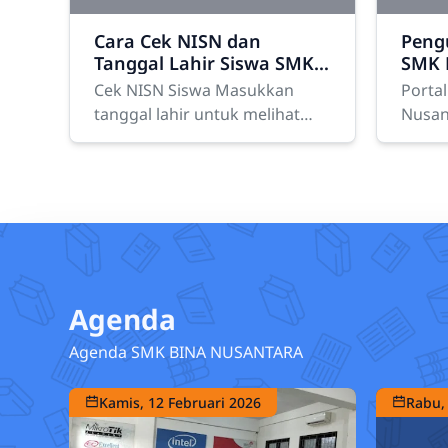
Cara Cek NISN dan
Peng
Tanggal Lahir Siswa SMK
SMK 
Bina Nusantara untuk
Tahun
Cek NISN Siswa Masukkan
Porta
Login Form Kelulusan
2026
tanggal lahir untuk melihat
Nusan
NISN. Jika ada lebih dari satu
Pengu
siswa dengan tanggal lahir
pada 
sama, semua akan
hitung
ditampilkan. Pilih
masuk
Agenda
Agenda SMK BINA NUSANTARA
Kamis, 12 Februari 2026
Rabu,