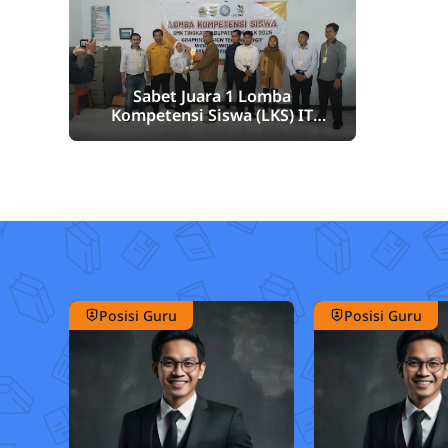
Sabet Juara 1 Lomba
Kompetensi Siswa (LKS) IT
Software Solution for Business,
SMK Bina Nusantara Demak
Maju Ke Tingkat Provinsi
Posisi Guru
Posisi Guru