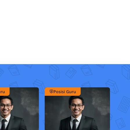
uru
Posisi Guru