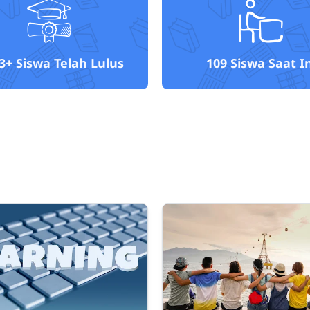
3+
Siswa Telah Lulus
109
Siswa Saat In