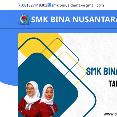
Skip to Content
081327419303
smk.binus.demak@gmail.com
SMK BINA NUSANTAR