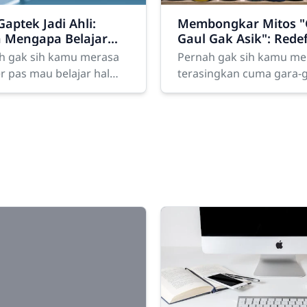
Gaptek Jadi Ahli:
Membongkar Mitos 
h Mengapa Belajar
Gaul Gak Asik": Redef
Baru Gak Pernah
Keren bagi Remaja
h gak sih kamu merasa
Pernah gak sih kamu me
enal Kata Terlambat
Modern
r pas mau belajar hal
terasingkan cuma gara-
Misalnya, pengen belajar
gak ikut nongkrong di k
, desain grafis, atau
hits malam Minggu kema
ami teknologi AI yang
Atau merasa "kurang ke
en,