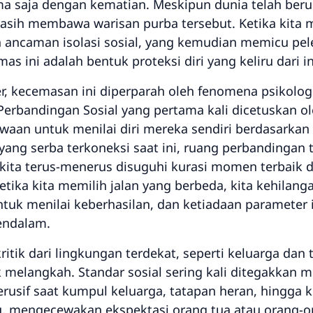
ama saja dengan kematian. Meskipun dunia telah ber
masih membawa warisan purba tersebut. Ketika kita 
 ancaman isolasi sosial, yang kemudian memicu pel
as ini adalah bentuk proteksi diri yang keliru dari in
ner, kecemasan ini diperparah oleh fenomena psikolo
Perbandingan Sosial yang pertama kali dicetuskan ol
waan untuk menilai diri mereka sendiri berdasarka
l yang serba terkoneksi saat ini, ruang perbandingan
, kita terus-menerus disuguhi kurasi momen terbaik 
ika kita memilih jalan yang berbeda, kita kehilanga
tuk menilai keberhasilan, dan ketiadaan parameter 
endalam.
ritik dari lingkungan terdekat, seperti keluarga dan
melangkah. Standar sosial sering kali ditegakkan mel
erusif saat kumpul keluarga, tatapan heran, hingga 
du, mengecewakan ekspektasi orang tua atau orang-o