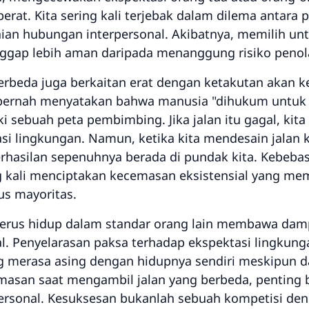
rat. Kita sering kali terjebak dalam dilema antara 
 hubungan interpersonal. Akibatnya, memilih untuk
ianggap lebih aman daripada menanggung risiko penol
beda juga berkaitan erat dengan ketakutan akan keb
re pernah menyatakan bahwa manusia "dihukum untuk 
iki sebuah peta pembimbing. Jika jalan itu gagal, kit
si lingkungan. Namun, ketika kita mendesain jalan k
erhasilan sepenuhnya berada di pundak kita. Kebeb
ing kali menciptakan kecemasan eksistensial yang me
s mayoritas.
erus hidup dalam standar orang lain membawa dam
l. Penyelarasan paksa terhadap ekspektasi lingkun
g merasa asing dengan hidupnya sendiri meskipun dar
asan saat mengambil jalan yang berbeda, penting b
personal. Kesuksesan bukanlah sebuah kompetisi deng