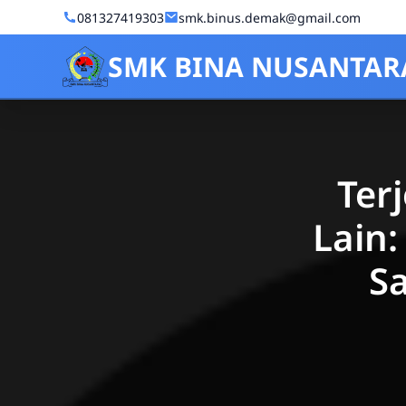
Skip to Content
081327419303
smk.binus.demak@gmail.com
SMK BINA NUSANTAR
Ter
Lain
S