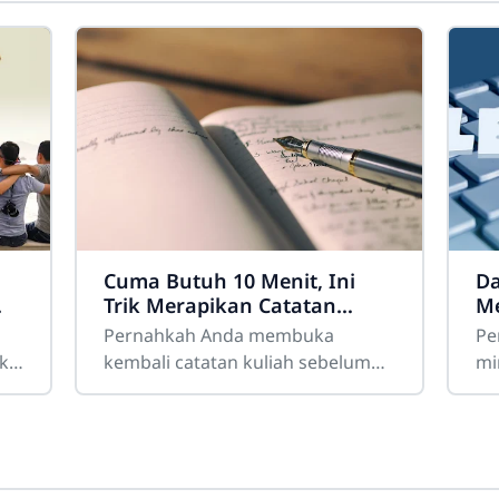
Cuma Butuh 10 Menit, Ini
Da
Trik Merapikan Catatan
Me
Kuliah Agar Mudah Diingat
Ga
Pernahkah Anda membuka
Pe
Te
k
kembali catatan kuliah sebelum
mi
ujian, lalu mendapati tulisan Anda
Mi
sendiri terlihat seperti "sandi
de
rumput" yang
te