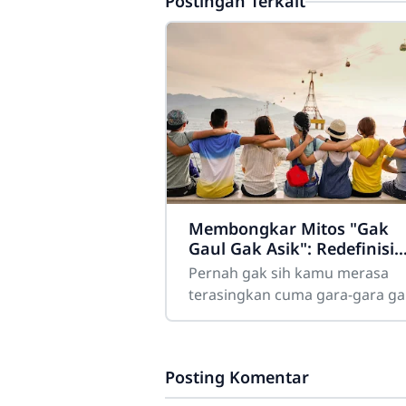
Postingan Terkait
Membongkar Mitos "Gak
Gaul Gak Asik": Redefinisi
Keren bagi Remaja Modern
Pernah gak sih kamu merasa
terasingkan cuma gara-gara ga
ikut nongkrong di kafe hits
malam Minggu kemarin? Atau
merasa "kurang keren"
Posting Komentar