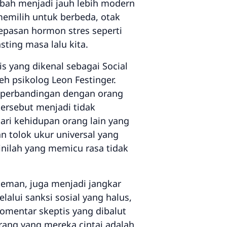
ubah menjadi jauh lebih modern
memilih untuk berbeda, otak
epasan hormon stres seperti
sting masa lalu kita.
gis yang dikenal sebagai
Social
eh psikolog Leon Festinger.
n perbandingan dengan orang
 tersebut menjadi tidak
dari kehidupan orang lain yang
n tolok ukur universal yang
inilah yang memicu rasa tidak
 teman, juga menjadi jangkar
alui sanksi sosial yang halus,
komentar skeptis yang dibalut
rang yang mereka cintai adalah