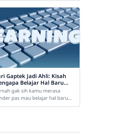
ri Gaptek Jadi Ahli: Kisah
ngapa Belajar Hal Baru
k Pernah Mengenal Kata
rnah gak sih kamu merasa
rlambat
nder pas mau belajar hal baru?
salnya, pengen belajar coding,
sain grafis, atau memahami
knologi AI yang lagi tren,