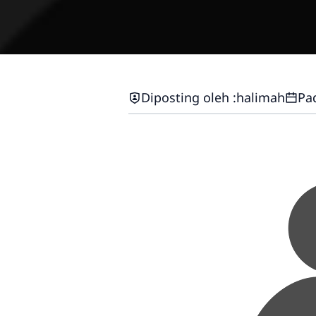
Diposting oleh :
halimah
Pa