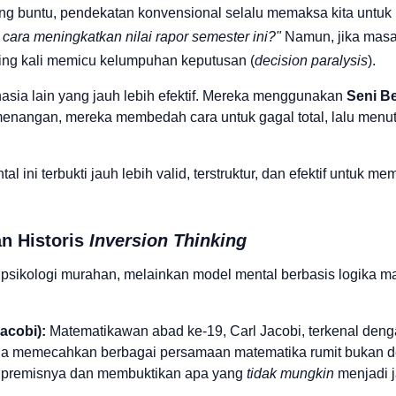
g buntu, pendekatan konvensional selalu memaksa kita untuk 
ara meningkatkan nilai rapor semester ini?"
Namun, jika masal
ing kali memicu kelumpuhan keputusan (
decision paralysis
).
hasia lain yang jauh lebih efektif. Mereka menggunakan
Seni Be
menangan, mereka membedah cara untuk gagal total, lalu menut
al ini terbukti jauh lebih valid, terstruktur, dan efektif untuk
n Historis
Inversion Thinking
rik psikologi murahan, melainkan model mental berbasis logika m
acobi):
Matematikawan abad ke-19,
Carl Jacobi
, terkenal den
. Ia memecahkan berbagai persamaan matematika rumit bukan 
 premisnya dan membuktikan apa yang
tidak mungkin
menjadi 