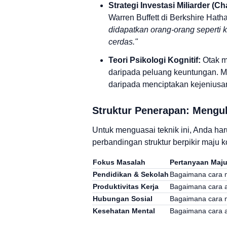
Strategi Investasi Miliarder (Ch
Warren Buffett di Berkshire Hat
didapatkan orang-orang seperti 
cerdas."
Teori Psikologi Kognitif:
Otak ma
daripada peluang keuntungan. Men
daripada menciptakan kejeniusan
Struktur Penerapan: Mengu
Untuk menguasai teknik ini, Anda ha
perbandingan struktur berpikir maju k
Fokus Masalah
Pertanyaan Maju
Pendidikan & Sekolah
Bagaimana cara m
Produktivitas Kerja
Bagaimana cara a
Hubungan Sosial
Bagaimana cara 
Kesehatan Mental
Bagaimana cara a