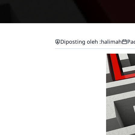
Diposting oleh :
halimah
Pa