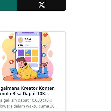
gaimana Kreator Konten
mula Bisa Dapat 10K
llowers dalam Sebulan
sa gak sih dapat 10.000 (10K)
llowers dalam waktu cuma 30