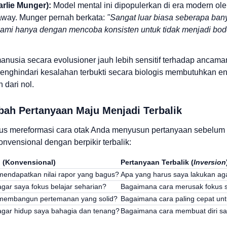
arlie Munger):
Model mental ini dipopulerkan di era modern ol
haway. Munger pernah berkata:
"Sangat luar biasa seberapa ba
kami hanya dengan mencoba konsisten untuk tidak menjadi bod
nusia secara evolusioner jauh lebih sensitif terhadap ancaman
ghindari kesalahan terbukti secara biologis membutuhkan energ
 dari nol.
bah Pertanyaan Maju Menjadi Terbalik
rus mereformasi cara otak Anda menyusun pertanyaan sebelum 
onvensional dengan berpikir terbalik:
 (Konvensional)
Pertanyaan Terbalik (
Inversion
endapatkan nilai rapor yang bagus?
Apa yang harus saya lakukan agar
gar saya fokus belajar seharian?
Bagaimana cara merusak fokus s
membangun pertemanan yang solid?
Bagaimana cara paling cepat un
gar hidup saya bahagia dan tenang?
Bagaimana cara membuat diri say