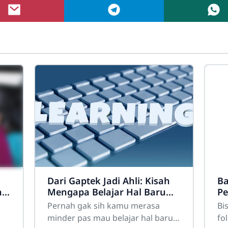
Dari Gaptek Jadi Ahli: Kisah
Ba
h
Mengapa Belajar Hal Baru
Pe
Gak Pernah Mengenal Kata
Fo
Pernah gak sih kamu merasa
Bi
Terlambat
minder pas mau belajar hal baru?
fo