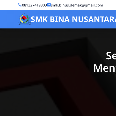
Skip to Content
081327419303
smk.binus.demak@gmail.com
SMK BINA NUSANTAR
Se
Meny