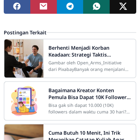
Postingan Terkait
Berhenti Menjadi Korban
Keadaan: Strategi Taktis
Menghapus Sifat Buruk untuk
Gambar oleh Open_Arms_Initiative
Membentuk Karakter Kelas Atas
dari PixabayBanyak orang menjalani
hidup dengan kepasrahan kognitif
yang menyedihkan, berlindung di
balik kalimat
Bagaimana Kreator Konten
Pemula Bisa Dapat 10K Followers
dalam Sebulan
Bisa gak sih dapat 10.000 (10K)
followers dalam waktu cuma 30 hari?
Bagi seorang pemula yang baru
membuat akun, angka itu mungkin
kelihatan fiktif
Cuma Butuh 10 Menit, Ini Trik
Merapikan Catatan Kuliah Agar