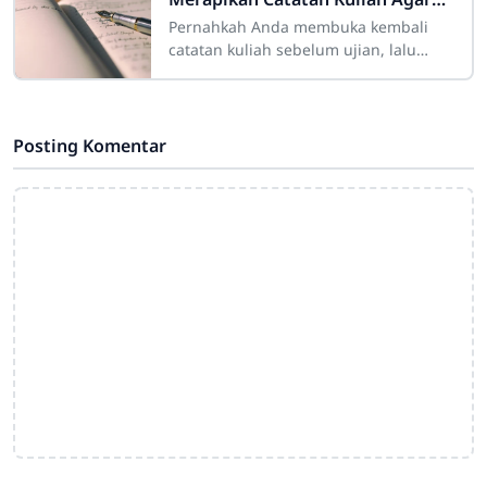
Mudah Diingat
Pernahkah Anda membuka kembali
catatan kuliah sebelum ujian, lalu
mendapati tulisan Anda sendiri
terlihat seperti "sandi rumput" yang
Posting Komentar