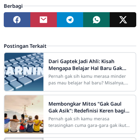
Berbagi
Postingan Terkait
Dari Gaptek Jadi Ahli: Kisah
Mengapa Belajar Hal Baru Gak
Pernah Mengenal Kata Terlambat
Pernah gak sih kamu merasa minder
pas mau belajar hal baru? Misalnya,
pengen belajar coding, desain grafis,
atau memahami teknologi AI yang lagi
tren,
Membongkar Mitos "Gak Gaul
Gak Asik": Redefinisi Keren bagi
Remaja Modern
Pernah gak sih kamu merasa
terasingkan cuma gara-gara gak ikut
nongkrong di kafe hits malam Minggu
kemarin? Atau merasa "kurang keren"