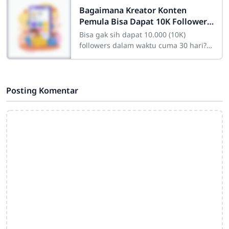
Bagaimana Kreator Konten
Pemula Bisa Dapat 10K Followers
dalam Sebulan
Bisa gak sih dapat 10.000 (10K)
followers dalam waktu cuma 30 hari?
Bagi seorang pemula yang baru
membuat akun, angka itu mungkin
kelihatan fiktif
Posting Komentar