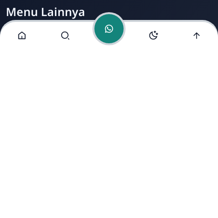
Menu Lainnya
Visi dan Misi
Jurusan
Ekstrakurikuler
Fasilitas
Alamat Kami
Jl. Mondosari No. 5 Mranggen Demak
Copyright ©
2026
- All Rights Reserved