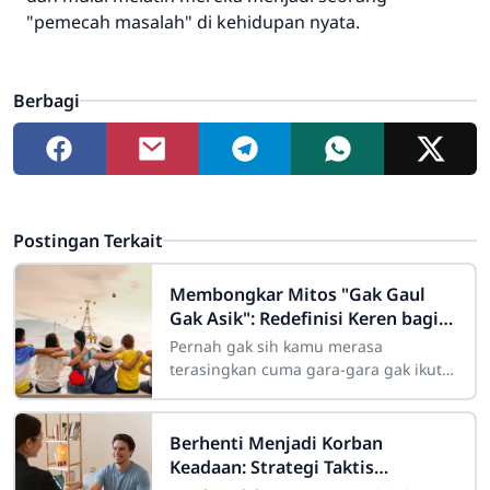
"pemecah masalah" di kehidupan nyata.
Berbagi
Postingan Terkait
Membongkar Mitos "Gak Gaul
Gak Asik": Redefinisi Keren bagi
Remaja Modern
Pernah gak sih kamu merasa
terasingkan cuma gara-gara gak ikut
nongkrong di kafe hits malam Minggu
kemarin? Atau merasa "kurang keren"
Berhenti Menjadi Korban
Keadaan: Strategi Taktis