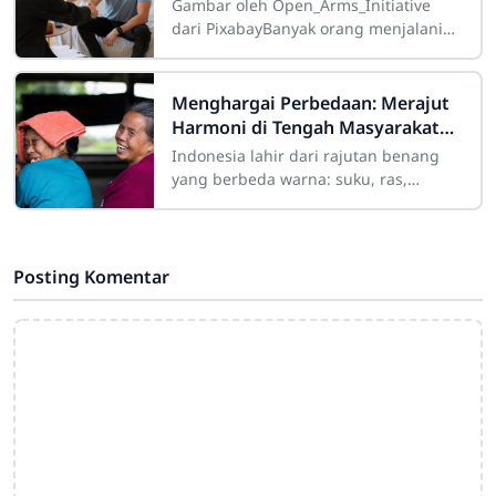
Menghapus Sifat Buruk untuk
Gambar oleh Open_Arms_Initiative
Membentuk Karakter Kelas Atas
dari PixabayBanyak orang menjalani
hidup dengan kepasrahan kognitif
yang menyedihkan, berlindung di
balik kalimat
Menghargai Perbedaan: Merajut
Harmoni di Tengah Masyarakat
yang Beragam
Indonesia lahir dari rajutan benang
yang berbeda warna: suku, ras,
agama, bahasa, dan adat istiadat.
Keberagaman ini laksana mosaik yang
indah jika
Posting Komentar