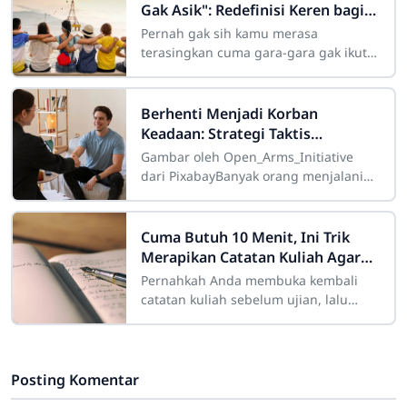
Gak Asik": Redefinisi Keren bagi
Remaja Modern
Pernah gak sih kamu merasa
terasingkan cuma gara-gara gak ikut
nongkrong di kafe hits malam Minggu
kemarin? Atau merasa "kurang keren"
Berhenti Menjadi Korban
Keadaan: Strategi Taktis
Menghapus Sifat Buruk untuk
Gambar oleh Open_Arms_Initiative
Membentuk Karakter Kelas Atas
dari PixabayBanyak orang menjalani
hidup dengan kepasrahan kognitif
yang menyedihkan, berlindung di
balik kalimat
Cuma Butuh 10 Menit, Ini Trik
Merapikan Catatan Kuliah Agar
Mudah Diingat
Pernahkah Anda membuka kembali
catatan kuliah sebelum ujian, lalu
mendapati tulisan Anda sendiri
terlihat seperti "sandi rumput" yang
Posting Komentar