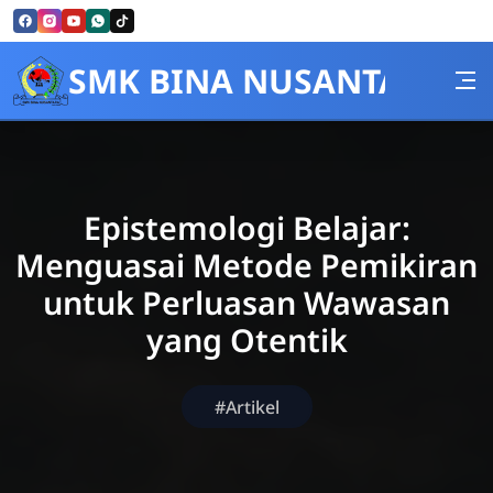
Skip to Content
SMK BINA NUSANTARA
Epistemologi Belajar:
Menguasai Metode Pemikiran
untuk Perluasan Wawasan
yang Otentik
#Artikel