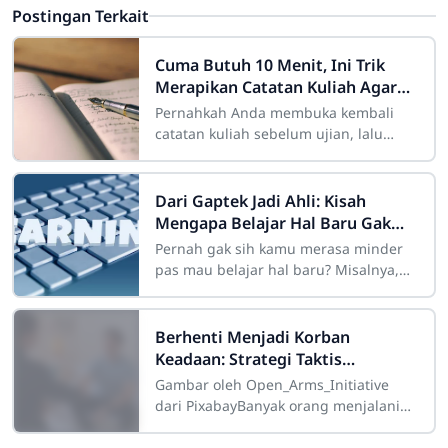
Postingan Terkait
Cuma Butuh 10 Menit, Ini Trik
Merapikan Catatan Kuliah Agar
Mudah Diingat
Pernahkah Anda membuka kembali
catatan kuliah sebelum ujian, lalu
mendapati tulisan Anda sendiri
terlihat seperti "sandi rumput" yang
Dari Gaptek Jadi Ahli: Kisah
Mengapa Belajar Hal Baru Gak
Pernah Mengenal Kata Terlambat
Pernah gak sih kamu merasa minder
pas mau belajar hal baru? Misalnya,
pengen belajar coding, desain grafis,
atau memahami teknologi AI yang lagi
tren,
Berhenti Menjadi Korban
Keadaan: Strategi Taktis
Menghapus Sifat Buruk untuk
Gambar oleh Open_Arms_Initiative
Membentuk Karakter Kelas Atas
dari PixabayBanyak orang menjalani
hidup dengan kepasrahan kognitif
yang menyedihkan, berlindung di