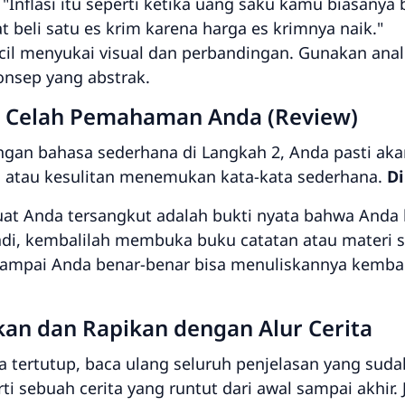
:
"Inflasi itu seperti ketika uang saku kamu biasanya b
 beli satu es krim karena harga es krimnya naik."
il menyukai visual dan perbandingan. Gunakan analo
nsep yang abstrak.
si Celah Pemahaman Anda (Review)
ngan bahasa sederhana di Langkah 2, Anda pasti 
 atau kesulitan menemukan kata-kata sederhana.
Di
at Anda tersangkut adalah bukti nyata bahwa And
rjadi, kembalilah membuka buku catatan atau materi 
t sampai Anda benar-benar bisa menuliskannya kemb
an dan Rapikan dengan Alur Cerita
tertutup, baca ulang seluruh penjelasan yang sudah
ti sebuah cerita yang runtut dari awal sampai akhir.