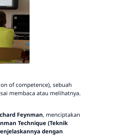
sion of competence
), sebuah
esai membaca atau melihatnya.
ichard Feynman
, menciptakan
nman Technique (Teknik
 menjelaskannya dengan