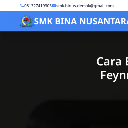
Skip to Content
081327419303
smk.binus.demak@gmail.com
SMK BINA NUSANTAR
Cara 
Feyn