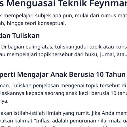
is Menguasai Teknik Feynma
tuk mempelajari subjek apa pun, mulai dari rumus ma
, hingga teori konseptual.
 dan Tuliskan
i bagian paling atas, tuliskan judul topik atau kons
u mempelajari topik tersebut dari buku, jurnal, ata
eperti Mengajar Anak Berusia 10 Tahun
ynman. Tuliskan penjelasan mengenai topik tersebut d
askannya kepada seorang anak kecil berusia 10 ta
nya.
kan istilah-istilah ilmiah yang rumit. Jika Anda memp
nakan kalimat
"Inflasi adalah penurunan nilai mata u