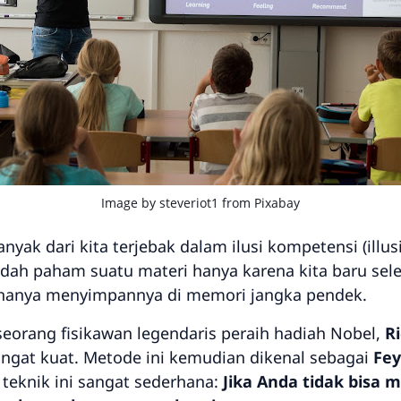
Image by
steveriot1
from
Pixabay
Banyak dari kita terjebak dalam ilusi kompetensi (
illu
udah paham suatu materi hanya karena kita baru sel
a hanya menyimpannya di memori jangka pendek.
seorang fisikawan legendaris peraih hadiah Nobel,
R
angat kuat. Metode ini kemudian dikenal sebagai
Fey
 teknik ini sangat sederhana:
Jika Anda tidak bisa