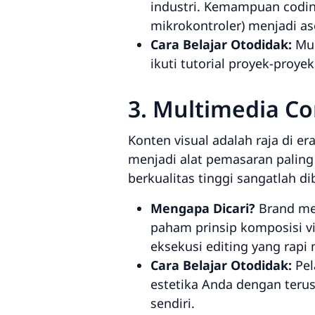
industri. Kemampuan codin
mikrokontroler) menjadi as
Cara Belajar Otodidak:
Mul
ikuti tutorial proyek-proy
3. Multimedia Co
Konten visual adalah raja di er
menjadi alat pemasaran paling
berkualitas tinggi sangatlah di
Mengapa Dicari?
Brand mem
paham prinsip komposisi vi
eksekusi
editing
yang rapi 
Cara Belajar Otodidak:
Pel
estetika Anda dengan ter
sendiri.