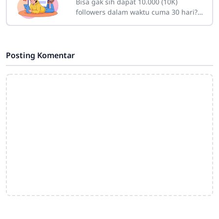
dalam Sebulan
Bisa gak sih dapat 10.000 (10K)
followers dalam waktu cuma 30 hari?
Bagi seorang pemula yang baru
membuat akun, angka itu mungkin
kelihatan fiktif
Posting Komentar