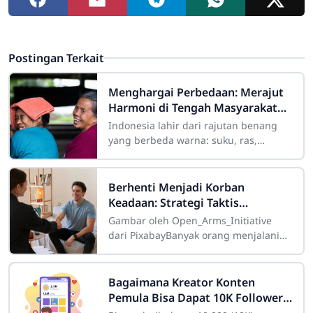
Postingan Terkait
Menghargai Perbedaan: Merajut
Harmoni di Tengah Masyarakat
yang Beragam
Indonesia lahir dari rajutan benang
yang berbeda warna: suku, ras,
agama, bahasa, dan adat istiadat.
Keberagaman ini laksana mosaik yang
indah jika
Berhenti Menjadi Korban
Keadaan: Strategi Taktis
Menghapus Sifat Buruk untuk
Gambar oleh Open_Arms_Initiative
Membentuk Karakter Kelas Atas
dari PixabayBanyak orang menjalani
hidup dengan kepasrahan kognitif
yang menyedihkan, berlindung di
balik kalimat
Bagaimana Kreator Konten
Pemula Bisa Dapat 10K Followers