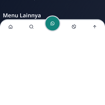
Menu Lainnya
Visi dan Misi
Jurusan
Ekstrakurikuler
Fasilitas
Alamat Kami
Jl. Mondosari No. 5 Mranggen Demak