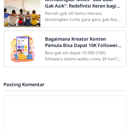
Gak Asik": Redefinisi Keren bagi
Remaja Modern
Pernah gak sih kamu merasa
terasingkan cuma gara-gara gak ikut
nongkrong di kafe hits malam Minggu
kemarin? Atau merasa "kurang keren"
Bagaimana Kreator Konten
Pemula Bisa Dapat 10K Followers
dalam Sebulan
Bisa gak sih dapat 10.000 (10K)
followers dalam waktu cuma 30 hari?
Bagi seorang pemula yang baru
membuat akun, angka itu mungkin
kelihatan fiktif
Posting Komentar