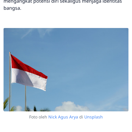
mengangkat potensi diri sekaligus menjaga identitas
bangsa.
Foto oleh
Nick Agus Arya
di
Unsplash