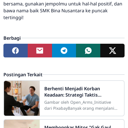
bersama, gunakan jempolmu untuk hal-hal positif, dan
bawa nama baik SMK Bina Nusantara ke puncak
tertinggi!
Berbagi
Postingan Terkait
Berhenti Menjadi Korban
Keadaan: Strategi Taktis
Menghapus Sifat Buruk untuk
Gambar oleh Open_Arms_Initiative
Membentuk Karakter Kelas Atas
dari PixabayBanyak orang menjalani
hidup dengan kepasrahan kognitif
yang menyedihkan, berlindung di
balik kalimat
Membongkar Mitos "Gak Gaul