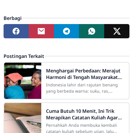
Berbagi
Postingan Terkait
Menghargai Perbedaan: Merajut
Harmoni di Tengah Masyarakat
yang Beragam
Indonesia lahir dari rajutan benang
yang berbeda warna: suku, ras,
agama, bahasa, dan adat istiadat.
Keberagaman ini laksana mosaik yang
indah jika
Cuma Butuh 10 Menit, Ini Trik
Merapikan Catatan Kuliah Agar
Mudah Diingat
Pernahkah Anda membuka kembali
catatan kuliah sebelum ujian, lalu