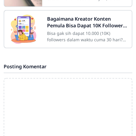
mendapati tulisan Anda sendiri
terlihat seperti "sandi rumput" yang
Bagaimana Kreator Konten
Pemula Bisa Dapat 10K Followers
dalam Sebulan
Bisa gak sih dapat 10.000 (10K)
followers dalam waktu cuma 30 hari?
Bagi seorang pemula yang baru
membuat akun, angka itu mungkin
kelihatan fiktif
Posting Komentar