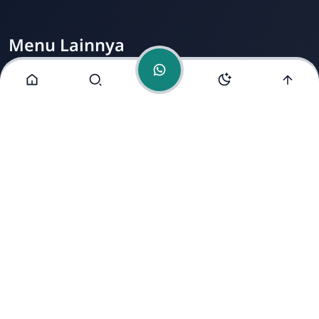
Menu Lainnya
Visi dan Misi
Jurusan
Ekstrakurikuler
Fasilitas
Alamat Kami
Jl. Mondosari No. 5 Mranggen Demak