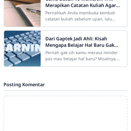
Merapikan Catatan Kuliah Agar
Mudah Diingat
Pernahkah Anda membuka kembali
catatan kuliah sebelum ujian, lalu
mendapati tulisan Anda sendiri
terlihat seperti "sandi rumput" yang
Dari Gaptek Jadi Ahli: Kisah
Mengapa Belajar Hal Baru Gak
Pernah Mengenal Kata Terlambat
Pernah gak sih kamu merasa minder
pas mau belajar hal baru? Misalnya,
pengen belajar coding, desain grafis,
atau memahami teknologi AI yang lagi
tren,
Posting Komentar