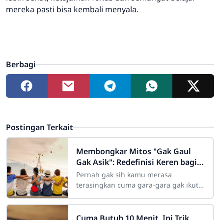
mereka pasti bisa kembali menyala.
Berbagi
Postingan Terkait
Membongkar Mitos "Gak Gaul
Gak Asik": Redefinisi Keren bagi
Remaja Modern
Pernah gak sih kamu merasa
terasingkan cuma gara-gara gak ikut
nongkrong di kafe hits malam Minggu
kemarin? Atau merasa "kurang keren"
Cuma Butuh 10 Menit, Ini Trik