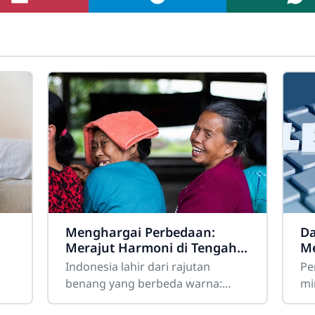
Menghargai Perbedaan:
Da
Merajut Harmoni di Tengah
Me
Masyarakat yang Beragam
Ga
Indonesia lahir dari rajutan
Pe
r
Te
benang yang berbeda warna:
mi
i
suku, ras, agama, bahasa, dan
Mi