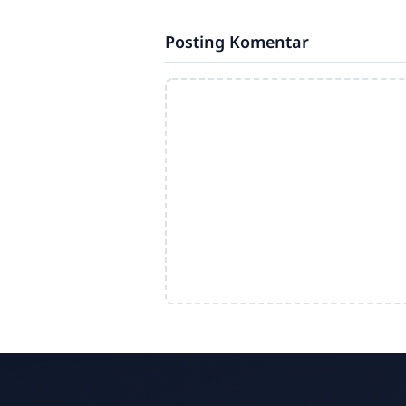
hidup dengan kepasrahan
kognitif yang menyedihkan,
Posting Komentar
berlindung di balik kalimat