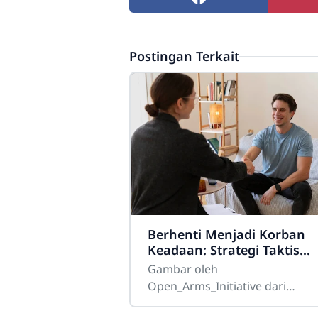
Postingan Terkait
Berhenti Menjadi Korban
Keadaan: Strategi Taktis
Menghapus Sifat Buruk
Gambar oleh
untuk Membentuk Karakte
Open_Arms_Initiative dari
Kelas Atas
PixabayBanyak orang menjalan