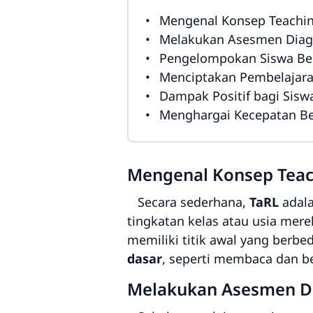
Mengenal Konsep Teaching
Melakukan Asesmen Diagn
Pengelompokan Siswa B
Menciptakan Pembelajar
Dampak Positif bagi Sisw
Menghargai Kecepatan Bel
Mengenal Konsep Teach
Secara sederhana,
TaRL
adala
tingkatan kelas atau usia mer
memiliki titik awal yang berb
dasar
, seperti membaca dan b
Melakukan Asesmen Di