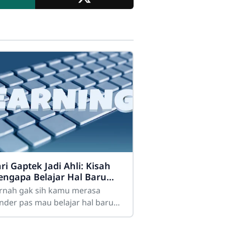
ri Gaptek Jadi Ahli: Kisah
ngapa Belajar Hal Baru
k Pernah Mengenal Kata
rnah gak sih kamu merasa
rlambat
nder pas mau belajar hal baru?
salnya, pengen belajar coding,