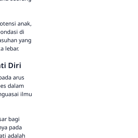
otensi anak,
ondasi di
asuhan yang
 lebar.
i Diri
pada arus
kses dalam
nguasai ilmu
ar bagi
hnya pada
ati adalah