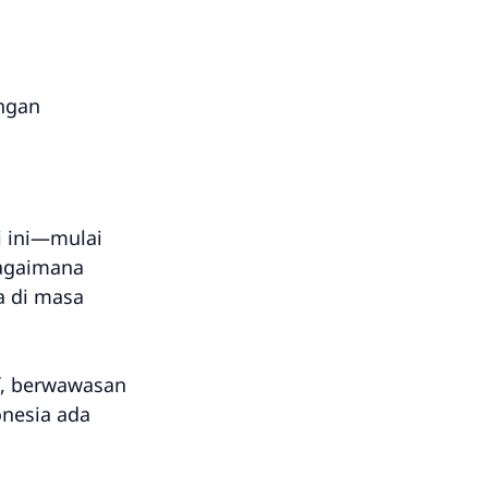
ungan
i ini—mulai
bagaimana
a di masa
f, berwawasan
onesia ada