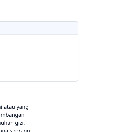
i atau yang
rkembangan
uhan gizi,
ana seorang