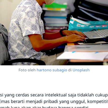
Foto oleh
hartono subagio
di
Unsplash
ng cerdas secara intelektual saja tidaklah cukup
mas berarti menjadi pribadi yang unggul, kompetitif
rnah lupa akan akar budaya bangsa sendiri.