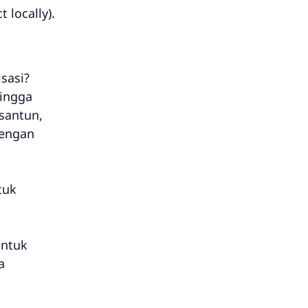
 locally).
sasi?
hingga
 santun,
dengan
tuk
untuk
a