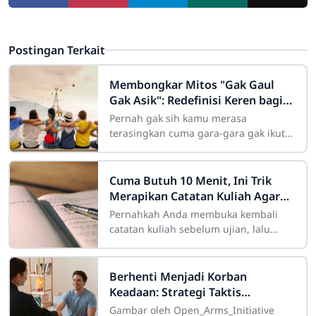
Postingan Terkait
Membongkar Mitos "Gak Gaul
Gak Asik": Redefinisi Keren bagi
Remaja Modern
Pernah gak sih kamu merasa
terasingkan cuma gara-gara gak ikut
nongkrong di kafe hits malam Minggu
kemarin? Atau merasa "kurang keren"
Cuma Butuh 10 Menit, Ini Trik
Merapikan Catatan Kuliah Agar
Mudah Diingat
Pernahkah Anda membuka kembali
catatan kuliah sebelum ujian, lalu
mendapati tulisan Anda sendiri
terlihat seperti "sandi rumput" yang
Berhenti Menjadi Korban
Keadaan: Strategi Taktis
Menghapus Sifat Buruk untuk
Gambar oleh Open_Arms_Initiative