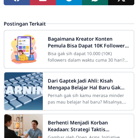
Postingan Terkait
Bagaimana Kreator Konten
Pemula Bisa Dapat 10K Followers
dalam Sebulan
Bisa gak sih dapat 10.000 (10K)
followers dalam waktu cuma 30 hari?
Bagi seorang pemula yang baru
membuat akun, angka itu mungkin
kelihatan fiktif
Dari Gaptek Jadi Ahli: Kisah
Mengapa Belajar Hal Baru Gak
Pernah Mengenal Kata Terlambat
Pernah gak sih kamu merasa minder
pas mau belajar hal baru? Misalnya,
pengen belajar coding, desain grafis,
atau memahami teknologi AI yang lagi
tren,
Berhenti Menjadi Korban
Keadaan: Strategi Taktis
Menghapus Sifat Buruk untuk
Gambar oleh Open_Arms_Initiative