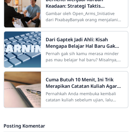
Keadaan: Strategi Taktis
Menghapus Sifat Buruk untuk
Gambar oleh Open_Arms_Initiative
Membentuk Karakter Kelas Atas
dari PixabayBanyak orang menjalani
hidup dengan kepasrahan kognitif
yang menyedihkan, berlindung di
balik kalimat
Dari Gaptek Jadi Ahli: Kisah
Mengapa Belajar Hal Baru Gak
Pernah Mengenal Kata Terlambat
Pernah gak sih kamu merasa minder
pas mau belajar hal baru? Misalnya,
pengen belajar coding, desain grafis,
atau memahami teknologi AI yang lagi
tren,
Cuma Butuh 10 Menit, Ini Trik
Merapikan Catatan Kuliah Agar
Mudah Diingat
Pernahkah Anda membuka kembali
catatan kuliah sebelum ujian, lalu
mendapati tulisan Anda sendiri
terlihat seperti "sandi rumput" yang
Posting Komentar