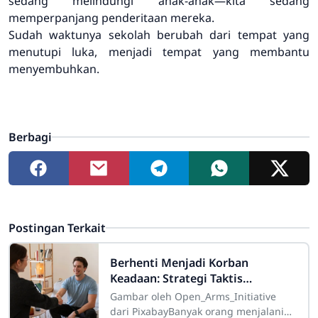
sedang melindungi anak-anak—kita sedang
memperpanjang penderitaan mereka.
Sudah waktunya sekolah berubah dari tempat yang
menutupi luka, menjadi tempat yang membantu
menyembuhkan.
Berbagi
Postingan Terkait
Berhenti Menjadi Korban
Keadaan: Strategi Taktis
Menghapus Sifat Buruk untuk
Gambar oleh Open_Arms_Initiative
Membentuk Karakter Kelas Atas
dari PixabayBanyak orang menjalani