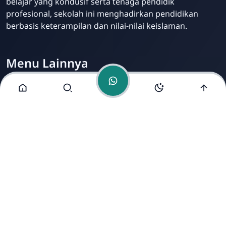
belajar yang kondusif serta tenaga pendidik
profesional, sekolah ini menghadirkan pendidikan
berbasis keterampilan dan nilai-nilai keislaman.
Menu Lainnya
Visi dan Misi
Jurusan
Ekstrakurikuler
Fasilitas
Alamat Kami
Jl. Mondosari No. 5 Mranggen Demak