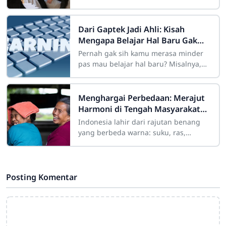
hidup dengan kepasrahan kognitif
yang menyedihkan, berlindung di
balik kalimat
Dari Gaptek Jadi Ahli: Kisah
Mengapa Belajar Hal Baru Gak
Pernah Mengenal Kata Terlambat
Pernah gak sih kamu merasa minder
pas mau belajar hal baru? Misalnya,
pengen belajar coding, desain grafis,
atau memahami teknologi AI yang lagi
tren,
Menghargai Perbedaan: Merajut
Harmoni di Tengah Masyarakat
yang Beragam
Indonesia lahir dari rajutan benang
yang berbeda warna: suku, ras,
agama, bahasa, dan adat istiadat.
Keberagaman ini laksana mosaik yang
indah jika
Posting Komentar