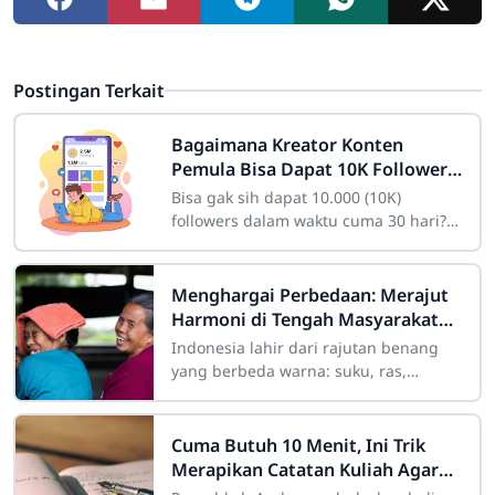
Postingan Terkait
Bagaimana Kreator Konten
Pemula Bisa Dapat 10K Followers
dalam Sebulan
Bisa gak sih dapat 10.000 (10K)
followers dalam waktu cuma 30 hari?
Bagi seorang pemula yang baru
membuat akun, angka itu mungkin
kelihatan fiktif
Menghargai Perbedaan: Merajut
Harmoni di Tengah Masyarakat
yang Beragam
Indonesia lahir dari rajutan benang
yang berbeda warna: suku, ras,
agama, bahasa, dan adat istiadat.
Keberagaman ini laksana mosaik yang
indah jika
Cuma Butuh 10 Menit, Ini Trik
Merapikan Catatan Kuliah Agar
Mudah Diingat