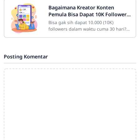
indah jika
Bagaimana Kreator Konten
Pemula Bisa Dapat 10K Followers
dalam Sebulan
Bisa gak sih dapat 10.000 (10K)
followers dalam waktu cuma 30 hari?
Bagi seorang pemula yang baru
membuat akun, angka itu mungkin
kelihatan fiktif
Posting Komentar