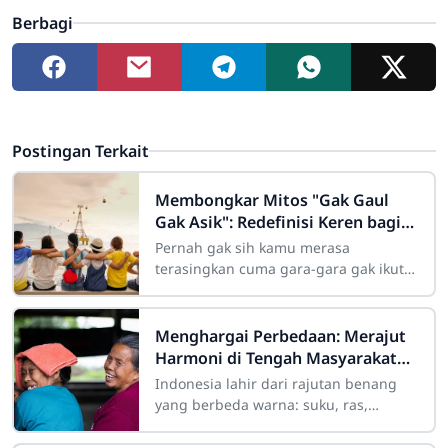
Berbagi
Postingan Terkait
Membongkar Mitos "Gak Gaul
Gak Asik": Redefinisi Keren bagi
Remaja Modern
Pernah gak sih kamu merasa
terasingkan cuma gara-gara gak ikut
nongkrong di kafe hits malam Minggu
kemarin? Atau merasa "kurang keren"
Menghargai Perbedaan: Merajut
Harmoni di Tengah Masyarakat
yang Beragam
Indonesia lahir dari rajutan benang
yang berbeda warna: suku, ras,
agama, bahasa, dan adat istiadat.
Keberagaman ini laksana mosaik yang