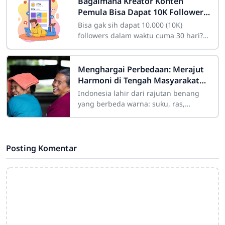
Bagaimana Kreator Konten
Pemula Bisa Dapat 10K Followers
dalam Sebulan
Bisa gak sih dapat 10.000 (10K)
followers dalam waktu cuma 30 hari?
Bagi seorang pemula yang baru
membuat akun, angka itu mungkin
kelihatan fiktif
Menghargai Perbedaan: Merajut
Harmoni di Tengah Masyarakat
yang Beragam
Indonesia lahir dari rajutan benang
yang berbeda warna: suku, ras,
agama, bahasa, dan adat istiadat.
Keberagaman ini laksana mosaik yang
indah jika
Posting Komentar