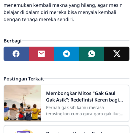
menemukan kembali makna yang hilang, agar mesin
belajar di dalam diri mereka bisa menyala kembali
dengan tenaga mereka sendiri.
Berbagi
Postingan Terkait
Membongkar Mitos "Gak Gaul
Gak Asik": Redefinisi Keren bagi
Remaja Modern
Pernah gak sih kamu merasa
terasingkan cuma gara-gara gak ikut
nongkrong di kafe hits malam Minggu
kemarin? Atau merasa "kurang keren"