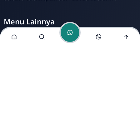
Menu Lainnya
Visi dan Misi
Jurusan
Ekstrakurikuler
Fasilitas
Alamat Kami
Jl. Mondosari No. 5 Mranggen Demak