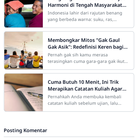
Harmoni di Tengah Masyarakat
yang Beragam
Indonesia lahir dari rajutan benang
yang berbeda warna: suku, ras,
agama, bahasa, dan adat istiadat.
Keberagaman ini laksana mosaik yang
indah jika
Membongkar Mitos "Gak Gaul
Gak Asik": Redefinisi Keren bagi
Remaja Modern
Pernah gak sih kamu merasa
terasingkan cuma gara-gara gak ikut
nongkrong di kafe hits malam Minggu
kemarin? Atau merasa "kurang keren"
Cuma Butuh 10 Menit, Ini Trik
Merapikan Catatan Kuliah Agar
Mudah Diingat
Pernahkah Anda membuka kembali
catatan kuliah sebelum ujian, lalu
mendapati tulisan Anda sendiri
terlihat seperti "sandi rumput" yang
Posting Komentar